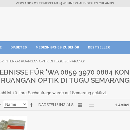
VERSANDKOSTENFREI AB 25 € INNERHALB DEUTSCHLANDS
E
DIABETES
MEDIZINISCHES ZUBEHÖR
BESTSELLER
OR INTERIOR RUANGAN OPTIK DI TUGU SEMARANG'
BNISSE FÜR 'WA 0859 3970 0884 KO
 RUANGAN OPTIK DI TUGU SEMARANG
hl ist 10. Ihre Suchanfrage wurde auf Semarang gekürzt.
1 Artikel
H
DARSTELLUNG ALS