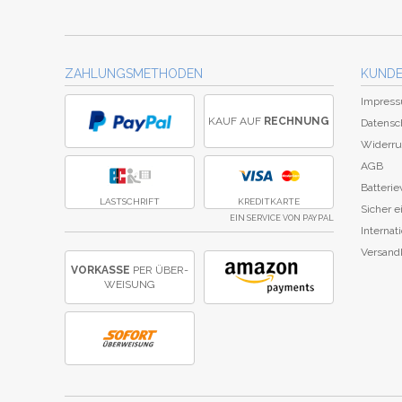
ZAHLUNGSMETHODEN
KUNDE
Impres
KAUF AUF
RECHNUNG
Datensc
Widerru
AGB
Batteri
LASTSCHRIFT
KREDITKARTE
Sicher 
EIN SERVICE VON PAYPAL
Internat
Versand
VORKASSE
PER ÜBER­
WEISUNG