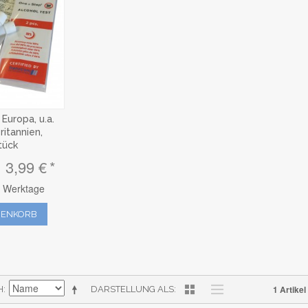
 Europa, u.a.
ritannien,
tück
3,99 €
-2 Werktage
RENKORB
1 Artikel
H
DARSTELLUNG ALS