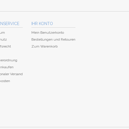
NSERVICE
IHR KONTO
sum
Mein Benutzerkonto
hutz
Bestellungen und Retouren
fsrecht
Zum Warenkorb
everordnung
einkaufen
ionaler Versand
kosten