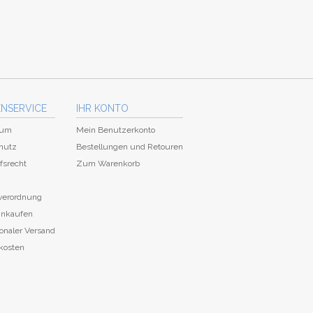
NSERVICE
IHR KONTO
sum
Mein Benutzerkonto
hutz
Bestellungen und Retouren
fsrecht
Zum Warenkorb
everordnung
einkaufen
ionaler Versand
kosten