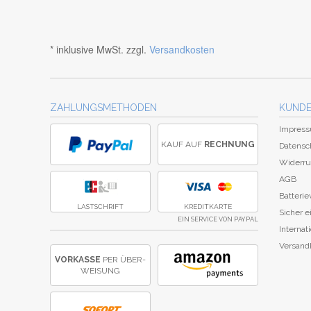
* inklusive MwSt. zzgl.
Versandkosten
ZAHLUNGSMETHODEN
KUNDE
Impres
KAUF AUF
RECHNUNG
Datensc
Widerru
AGB
Batteri
LASTSCHRIFT
KREDITKARTE
Sicher 
EIN SERVICE VON PAYPAL
Internat
Versand
VORKASSE
PER ÜBER­
WEISUNG